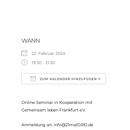
WANN
22. Februar 2024
19:30 - 21:30
ZUM KALENDER HINZUFÜGEN
ICS herunterladen
Google K
Online Seminar in Kooperation mit
Gemeinsam leben Frankfurt e.V.
Anmeldung an: info@21malDREI.de