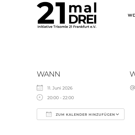
WD
WANN
11. Juni 2026
20:00 - 22:00
ZUM KALENDER HINZUFÜGEN
ICS herunterladen
Go