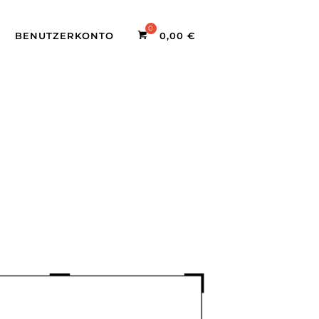
BENUTZERKONTO
0,00
€
Office 365
Outlook Liv