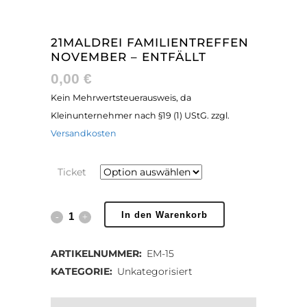
21MALDREI FAMILIENTREFFEN
NOVEMBER – ENTFÄLLT
0,00
€
Kein Mehrwertsteuerausweis, da
Kleinunternehmer nach §19 (1) UStG.
zzgl.
Versandkosten
Ticket
21malDREI
In den Warenkorb
Familientreffen
ARTIKELNUMMER:
EM-15
November
KATEGORIE:
Unkategorisiert
-