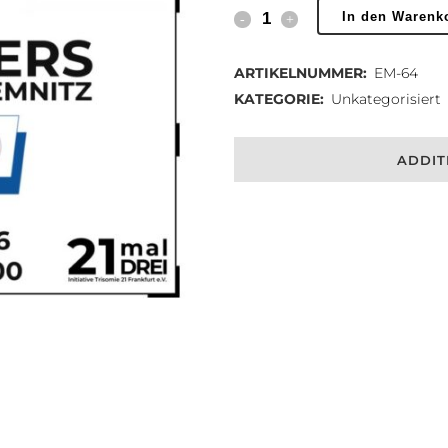
Abfrage
In den Warenk
zu
ARTIKELNUMMER:
EM-64
SKYLINERS
KATEGORIE:
Unkategorisiert
vs.
ADDIT
NINERS
Chemnitz
quantity