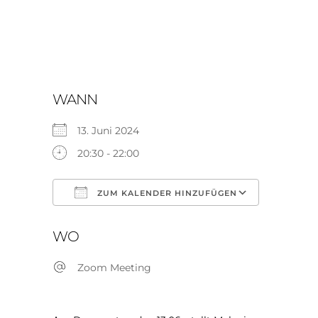
WANN
13. Juni 2024
20:30 - 22:00
ZUM KALENDER HINZUFÜGEN
ICS herunterladen
Google K
WO
Zoom Meeting