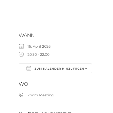
WANN
16. April 2026
20:30 - 22:00
ZUM KALENDER HINZUFÜGEN
ICS herunterladen
Google K
WO
Zoom Meeting