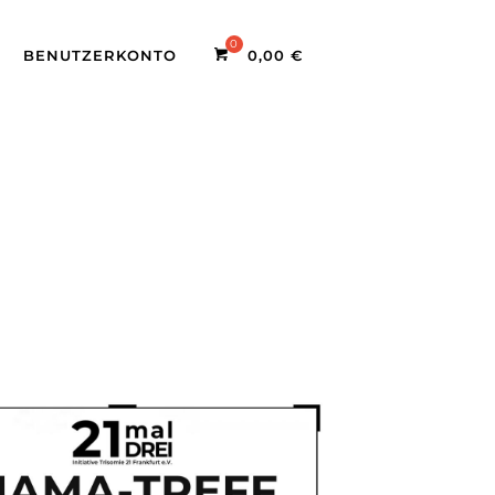
BENUTZERKONTO
0,00
€
Office 365
Outlook Liv