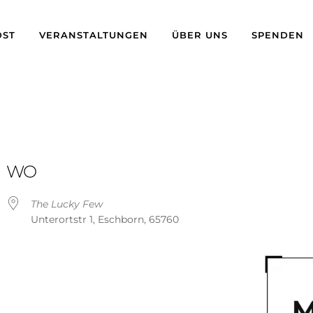
ST
VERANSTALTUNGEN
ÜBER UNS
SPENDEN
WO
The Lucky Few
Unterortstr 1, Eschborn, 65760
ogle Kalender
iCalendar