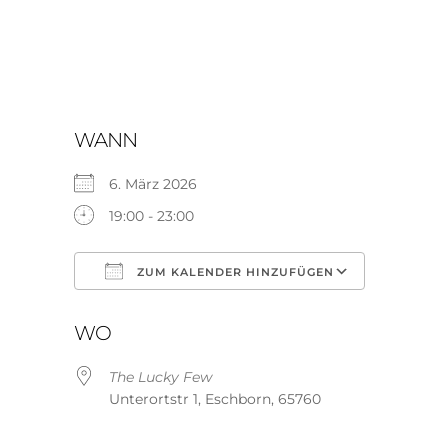
WANN
6. März 2026
19:00 - 23:00
ZUM KALENDER HINZUFÜGEN
ICS herunterladen
Google K
WO
The Lucky Few
Unterortstr 1, Eschborn, 65760