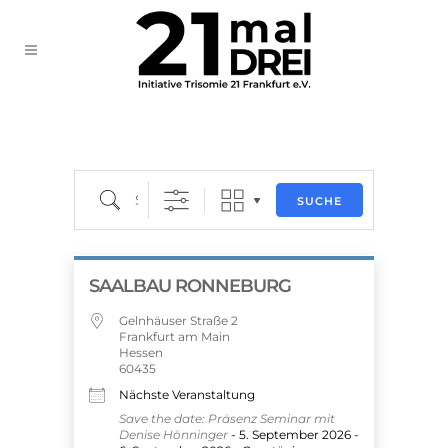
Suche
SUCHE
SAALBAU RONNEBURG
Gelnhäuser Straße 2
Frankfurt am Main
Hessen
60435
Nächste Veranstaltung
Save the date: Präsenz Seminar mit
Denise Hönninger
- 5. September 2026 -